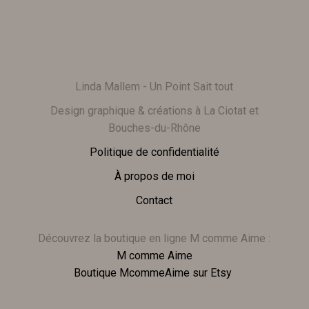
Linda Mallem - Un Point Sait tout
Design graphique & créations à La Ciotat et
Bouches-du-Rhône
Politique de confidentialité
À propos de moi
Contact
Découvrez la boutique en ligne M comme Aime :
M comme Aime
Boutique McommeAime sur Etsy