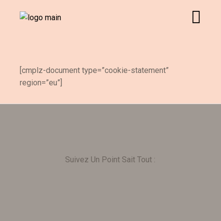
[cmplz-document type=”cookie-statement”
region=”eu”]
Suivez Un Point Sait Tout :