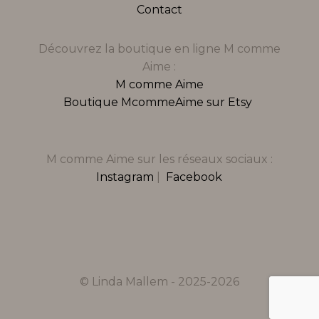
Contact
Découvrez la boutique en ligne M comme
Aime :
M comme Aime
Boutique McommeAime sur Etsy
M comme Aime sur les réseaux sociaux :
Instagram
|
Facebook
© Linda Mallem - 2025-2026